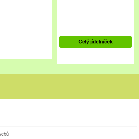
Celý jídelníček
webů