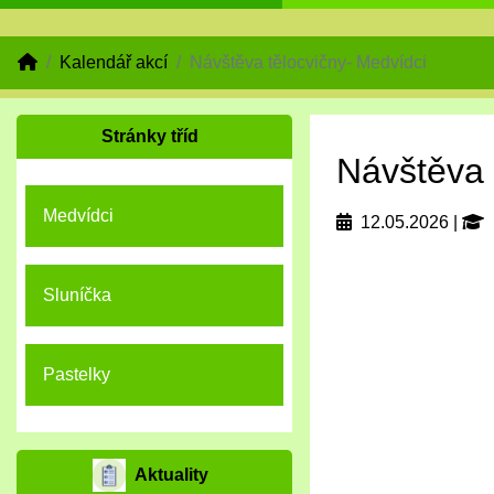
Kalendář akcí
Návštěva tělocvičny- Medvídci
Stránky tříd
Návštěva 
Medvídci
12.05.2026
|
Sluníčka
Pastelky
Aktuality