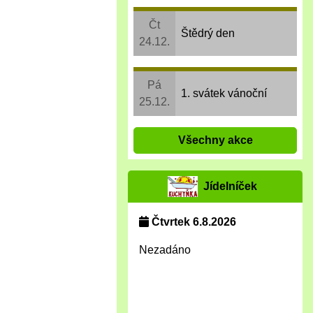
Čt
Štědrý den
24.12.
Pá
1. svátek vánoční
25.12.
Všechny akce
Jídelníček
Čtvrtek 6.8.2026
Nezadáno