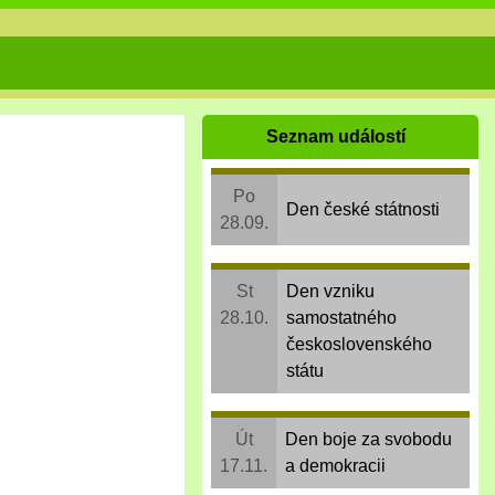
Seznam událostí
Po
Den české státnosti
28.09.
St
Den vzniku
28.10.
samostatného
československého
státu
Út
Den boje za svobodu
17.11.
a demokracii