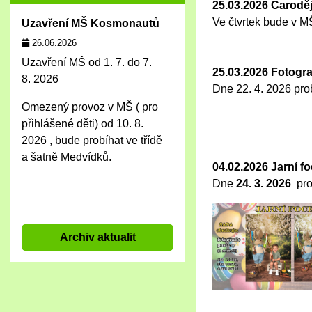
25.03.2026 Čarodě
Ve čtvrtek bude v M
Uzavření MŠ Kosmonautů
26.06.2026
Uzavření MŠ od 1. 7. do 7.
25.03.2026 Fotogr
8. 2026
Dne 22. 4. 2026 prob
Omezený provoz v MŠ ( pro
přihlášené děti) od 10. 8.
2026 , bude probíhat ve třídě
a šatně Medvídků.
04.02.2026 Jarní fo
Dne
24. 3. 2026
pro
Archiv aktualit