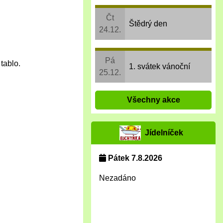
Čt
Štědrý den
24.12.
Pá
tablo.
1. svátek vánoční
25.12.
Všechny akce
Jídelníček
Pátek 7.8.2026
Nezadáno