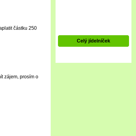
aplatit částku 250
Celý jídelníček
t zájem, prosím o