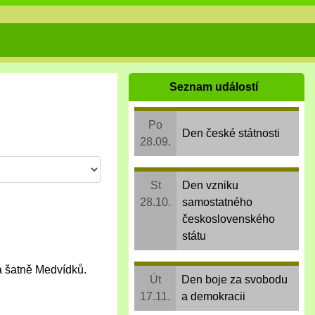
Seznam událostí
Po
Den české státnosti
28.09.
St
Den vzniku
28.10.
samostatného
československého
státu
 a šatně Medvídků.
Út
Den boje za svobodu
17.11.
a demokracii