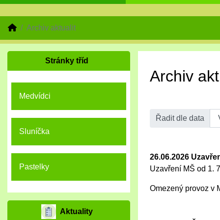
Archiv aktualit
Stránky tříd
Archiv akt
Medvídci
Řadit dle data
Sluníčka
26.06.2026 Uzavř
Pastelky
Uzavření MŠ od 1. 7
Omezený provoz v MŠ 
Aktuality