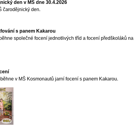
jnický den v MŠ dne 30.4.2026
Š čarodějnický den.
afování s panem Kakarou
ěhne společné focení jednotlivých tříd a focení předškoláků na 
cení
běhne v MŠ Kosmonautů jarní focení s panem Kakarou.