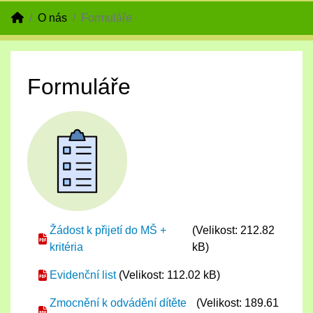
O nás
Formuláře
Formuláře
Žádost k přijetí do MŠ +
(Velikost: 212.82
kritéria
kB)
Evidenční list
(Velikost: 112.02 kB)
Zmocnění k odvádění dítěte
(Velikost: 189.61