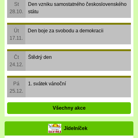
St
Den vzniku samostatného československého
28.10.
státu
Út
Den boje za svobodu a demokracii
17.11.
Čt
Štědrý den
24.12.
Pá
1. svátek vánoční
25.12.
Všechny akce
Jídelníček