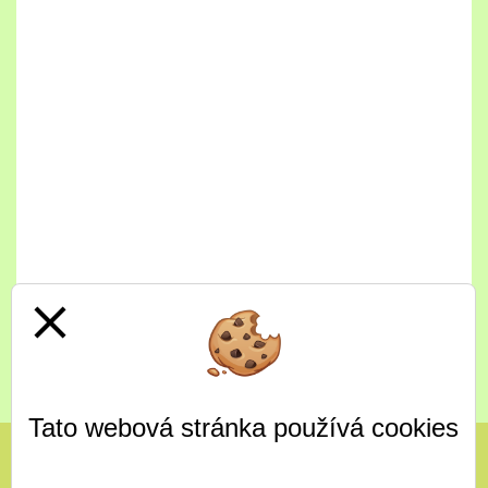
close
Celý jídelníček
Tato webová stránka používá cookies