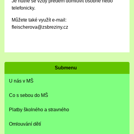
Je nutné se vždy předem domluvit osobně nebo
telefonicky.
Můžete také využít e-mail:
fleischerova@zsbreziny.cz
Submenu
U nás v MŠ
Co s sebou do MŠ
Platby školného a stravného
Omlouvání dětí