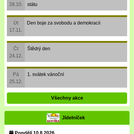
28.10.
státu
Út
Den boje za svobodu a demokracii
17.11.
Čt
Štědrý den
24.12.
Pá
1. svátek vánoční
25.12.
Všechny akce
Jídelníček
Pondělí 10.8.2026