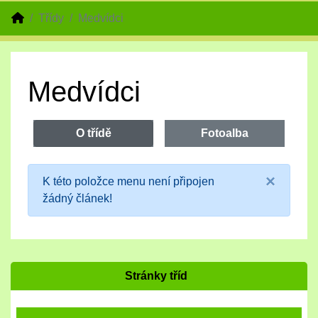
Třídy
Medvídci
Medvídci
O třídě
Fotoalba
×
K této položce menu není připojen
žádný článek!
Stránky tříd