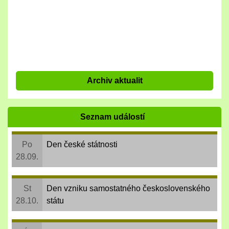
Archiv aktualit
Seznam událostí
Po
Den české státnosti
28.09.
St
Den vzniku samostatného československého
28.10.
státu