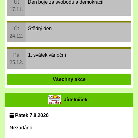
Út
Den boje za svobodu a demokracii
17.11.
Čt
Štědrý den
24.12.
Pá
1. svátek vánoční
25.12.
Všechny akce
Jídelníček
Pátek 7.8.2026
Nezadáno