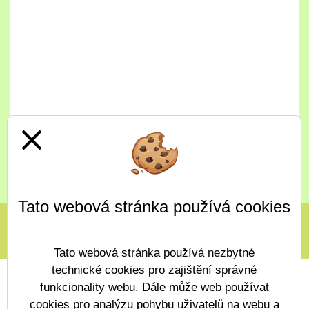
close
Celý jídelníček
Tato webová stránka používá cookies
Tato webová stránka používá nezbytné
technické cookies pro zajištění správné
funkcionality webu. Dále může web používat
cookies pro analýzu pohybu uživatelů na webu a
Prohlášení o přístupnosti
Mapa webu
Cookies