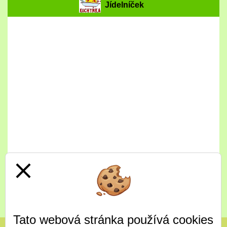
Jídelníček
close
Celý jídelníček
Tato webová stránka používá cookies