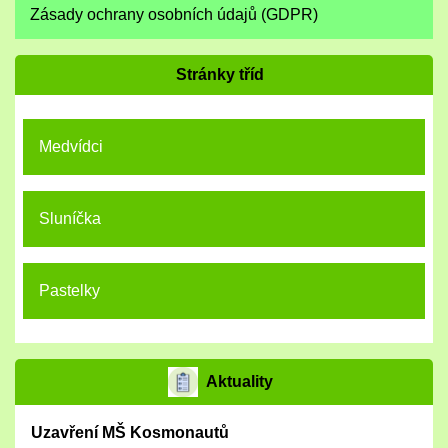
Zásady ochrany osobních údajů (GDPR)
Stránky tříd
Medvídci
Sluníčka
Pastelky
Aktuality
Uzavření MŠ Kosmonautů