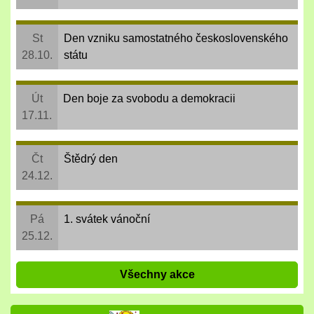
St
Den vzniku samostatného československého
28.10.
státu
Út
Den boje za svobodu a demokracii
17.11.
Čt
Štědrý den
24.12.
Pá
1. svátek vánoční
25.12.
Všechny akce